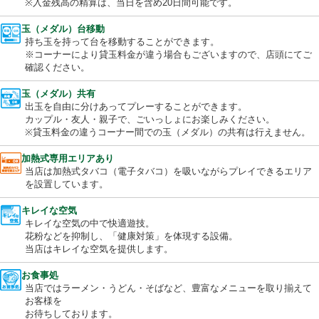
用でき、使い残しても残額の払い戻しができます。
※入金残高の精算は、当日を含め20日間可能です。
玉（メダル）台移動
持ち玉を持って台を移動することができます。
※コーナーにより貸玉料金が違う場合もございますので、店頭に
確認ください。
玉（メダル）共有
出玉を自由に分けあってプレーすることができます。
カップル・友人・親子で、ごいっしょにお楽しみください。
※貸玉料金の違うコーナー間での玉（メダル）の共有は行えませ
加熱式専用エリアあり
当店は加熱式タバコ（電子タバコ）を吸いながらプレイできるエ
を設置しています。
キレイな空気
キレイな空気の中で快適遊技。
花粉などを抑制し、「健康対策」を体現する設備。
当店はキレイな空気を提供します。
お食事処