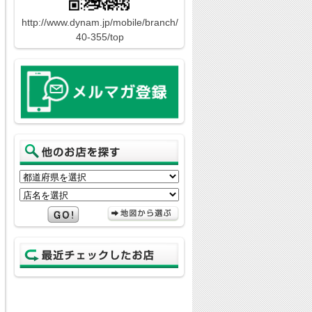
http://www.dynam.jp/mobile/branch/
40-355/top