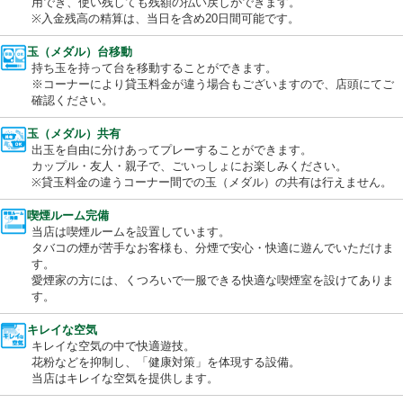
便利なプリペイド式のカード。パチンコ・スロット共通で当日の
用でき、使い残しても残額の払い戻しができます。
※入金残高の精算は、当日を含め20日間可能です。
玉（メダル）台移動
持ち玉を持って台を移動することができます。
※コーナーにより貸玉料金が違う場合もございますので、店頭に
確認ください。
玉（メダル）共有
出玉を自由に分けあってプレーすることができます。
カップル・友人・親子で、ごいっしょにお楽しみください。
※貸玉料金の違うコーナー間での玉（メダル）の共有は行えませ
喫煙ルーム完備
当店は喫煙ルームを設置しています。
タバコの煙が苦手なお客様も、分煙で安心・快適に遊んでいただ
す。
愛煙家の方には、くつろいで一服できる快適な喫煙室を設けてあ
す。
キレイな空気
キレイな空気の中で快適遊技。