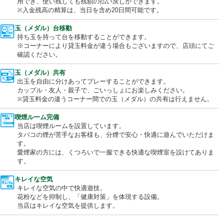
便利なプリペイド式のカード。パチンコ・スロット共通で当日の
用でき、使い残しても残額の払い戻しができます。
※入金残高の精算は、当日を含め20日間可能です。
玉（メダル）台移動
持ち玉を持って台を移動することができます。
※コーナーにより貸玉料金が違う場合もございますので、店頭に
確認ください。
玉（メダル）共有
出玉を自由に分けあってプレーすることができます。
カップル・友人・親子で、ごいっしょにお楽しみください。
※貸玉料金の違うコーナー間での玉（メダル）の共有は行えませ
喫煙ルーム完備
当店は喫煙ルームを設置しています。
タバコの煙が苦手なお客様も、分煙で安心・快適に遊んでいただ
す。
愛煙家の方には、くつろいで一服できる快適な喫煙室を設けてあ
す。
キレイな空気
キレイな空気の中で快適遊技。