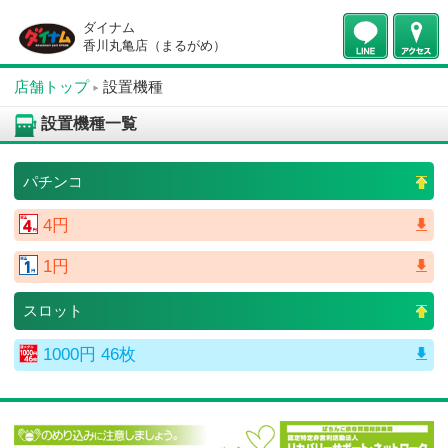
ダイナム
香川丸亀店（まるがめ）
店舗トップ
設置機種
設置機種一覧
パチンコ
4円
1円
スロット
1000円 46枚